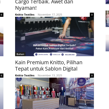
i
Cargo Terbaik. Awet dan
Nyaman!
Knitto Textiles
-
November 17, 2025
0
0
Bahan
Kain Premium Knitto, Pilihan
Tepat untuk Sablon Digital
Knitto Textiles
-
November 13, 2025
0
0