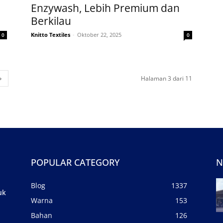
Enzywash, Lebih Premium dan
Berkilau
Knitto Textiles
-
Oktober 22, 2025
0
0
Halaman 3 dari 11
POPULAR CATEGORY
N
Blog
1337
uk
Warna
153
Bahan
126