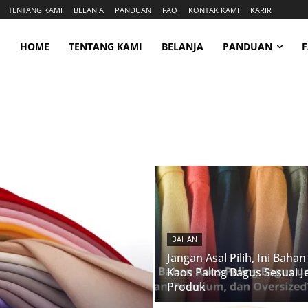
TENTANG KAMI
BELANJA
PANDUAN
FAQ
KONTAK KAMI
KARIR
HOME
TENTANG KAMI
BELANJA
PANDUAN
BAHAN
Jangan Asal Pilih, Ini Bahan
Kaos Paling Bagus Sesuai J
Produk