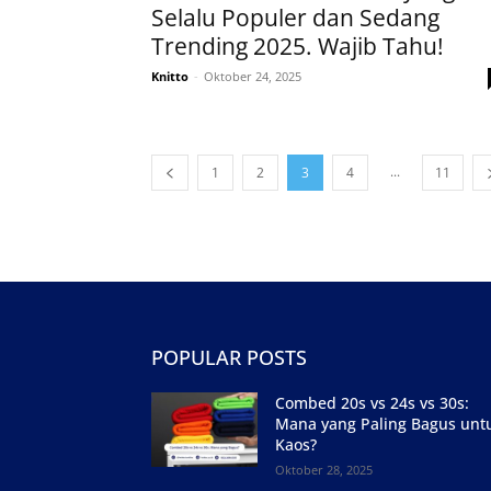
Selalu Populer dan Sedang
Trending 2025. Wajib Tahu!
Knitto
-
Oktober 24, 2025
...
1
2
3
4
11
POPULAR POSTS
Combed 20s vs 24s vs 30s:
Mana yang Paling Bagus unt
Kaos?
Oktober 28, 2025