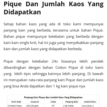
Pique Dan Jumlah Kaos Yang
Didapatkan
Setiap bahan kaos yang ada di toko kami mempunyai
panjang kain yang berbeda, terutama untuk bahan Pique.
Bahan pique mempunyai ketebalan yang berbeda dengan
kain-kain single knit, hal ini juga yang menyebabkan panjang
kain dan jumlah kaos yang didapatkan berbeda.
Pique dengan ketebalan 24s biasanya lebih pendek
dibandingkan dengan bahan Cotton Pique di toko kami
yang lebih tipis sehingga kainnya lebih panjang. Di bawah
ini merupakan rata-rata panjang kain Pique dan Jumlah kaos
yang bisa Anda dapatkan dari 1 kg kain pique nya