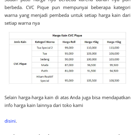
berbeda. CVC Pique pun mempunyai beberapa kategori
warna yang menjadi pembeda untuk setiap harga kain dari
setiap warna nya
Selain harga-harga kain di atas Anda juga bisa mendapatkan
info harga kain lainnya dari toko kami
disini
.