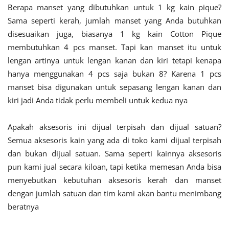
Berapa manset yang dibutuhkan untuk 1 kg kain pique?
Sama seperti kerah, jumlah manset yang Anda butuhkan
disesuaikan juga, biasanya 1 kg kain Cotton Pique
membutuhkan 4 pcs manset. Tapi kan manset itu untuk
lengan artinya untuk lengan kanan dan kiri tetapi kenapa
hanya menggunakan 4 pcs saja bukan 8? Karena 1 pcs
manset bisa digunakan untuk sepasang lengan kanan dan
kiri jadi Anda tidak perlu membeli untuk kedua nya
Apakah aksesoris ini dijual terpisah dan dijual satuan?
Semua aksesoris kain yang ada di toko kami dijual terpisah
dan bukan dijual satuan. Sama seperti kainnya aksesoris
pun kami jual secara kiloan, tapi ketika memesan Anda bisa
menyebutkan kebutuhan aksesoris kerah dan manset
dengan jumlah satuan dan tim kami akan bantu menimbang
beratnya