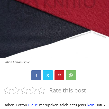
Bahan Cotton Pique
Rate this post
Bahan Cotton
Pique
merupakan salah satu jenis
kain
untuk