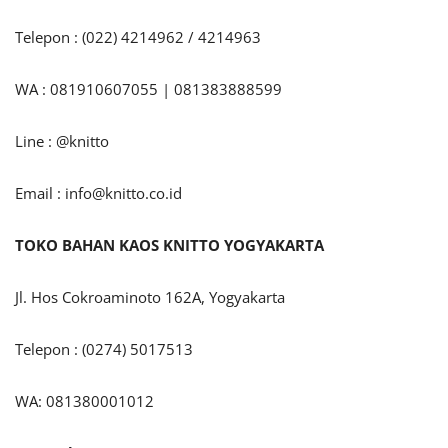
Telepon : (022) 4214962 / 4214963
WA : 081910607055 | 081383888599
Line : @knitto
Email :
info@knitto.co.id
TOKO BAHAN KAOS KNITTO
YOGYAKARTA
Jl. Hos Cokroaminoto 162A, Yogyakarta
Telepon : (0274) 5017513
WA: 081380001012