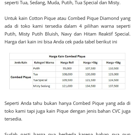
seperti Tua, Sedang, Muda, Putih, Tua Special dan Misty.
Untuk kain Cotton Pique atau Combed Pique Diamond yang
ada di toko kami tersedia dalam 4 pilihan warna seperti
Putih, Misty Putih Bluish, Navy dan Hitam Reaktif Special.
Harga dari kain ini bisa Anda cek pada tabel berikut ini
Seperti Anda tahu bukan hanya Combed Pique yang ada di
toko kami tapi juga kain Pique dengan jenis bahan CVC juga
tersedia.
Sudah pasti harga nya berbeda karena bahan nya pun