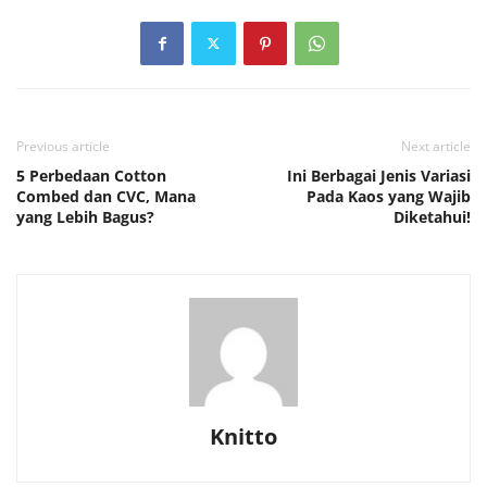
Previous article
Next article
5 Perbedaan Cotton
Ini Berbagai Jenis Variasi
Combed dan CVC, Mana
Pada Kaos yang Wajib
yang Lebih Bagus?
Diketahui!
Knitto