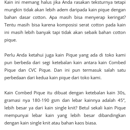
Kain ini memang halus jika Anda rasakan teksturnya tetapi
mungkin tidak akan lebih adem daripada kain pique dengan
bahan dasar cotton. Apa masih bisa menyerap keringat?
Tentu masih bisa karena komposisi serat cotton pada kain
ini masih lebih banyak tapi tidak akan sebaik bahan cotton
pique.
Perlu Anda ketahui juga kain Pique yang ada di toko kami
pun berbeda dari segi ketebalan kain antara kain Combed
Pique dan CVC Pique. Dan ini pun termasuk salah satu
perbedaan dari kedua kain pique dari toko kami.
Kain Combed Pique itu dibuat dengan ketebalan kain 30s,
gramasi nya 180-190 gsm dan lebar kainnya adalah 45”,
lebih besar ya dari kain single knit? Betul sekali kain Pique
mempunyai lebar kain yang lebih besar dibandingkan
dengan kain single knit atau bahan kaos biasa.