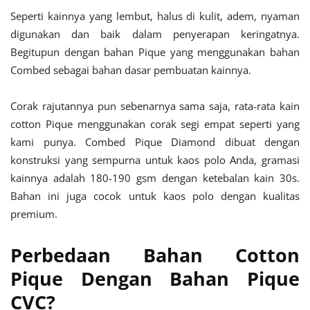
Seperti kainnya yang lembut, halus di kulit, adem, nyaman
digunakan dan baik dalam penyerapan keringatnya.
Begitupun dengan bahan Pique yang menggunakan bahan
Combed sebagai bahan dasar pembuatan kainnya.
Corak rajutannya pun sebenarnya sama saja, rata-rata kain
cotton Pique menggunakan corak segi empat seperti yang
kami punya. Combed Pique Diamond dibuat dengan
konstruksi yang sempurna untuk kaos polo Anda, gramasi
kainnya adalah 180-190 gsm dengan ketebalan kain 30s.
Bahan ini juga cocok untuk kaos polo dengan kualitas
premium.
Perbedaan Bahan Cotton
Pique Dengan Bahan Pique
CVC?