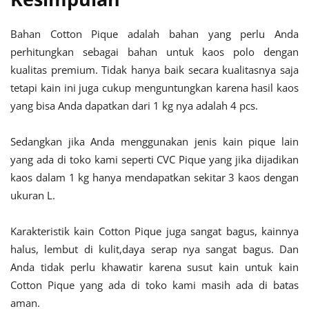
Bahan Cotton Pique adalah bahan yang perlu Anda
perhitungkan sebagai bahan untuk kaos polo dengan
kualitas premium. Tidak hanya baik secara kualitasnya saja
tetapi kain ini juga cukup menguntungkan karena hasil kaos
yang bisa Anda dapatkan dari 1 kg nya adalah 4 pcs.
Sedangkan jika Anda menggunakan jenis kain pique lain
yang ada di toko kami seperti CVC Pique yang jika dijadikan
kaos dalam 1 kg hanya mendapatkan sekitar 3 kaos dengan
ukuran L.
Karakteristik kain Cotton Pique juga sangat bagus, kainnya
halus, lembut di kulit,daya serap nya sangat bagus. Dan
Anda tidak perlu khawatir karena susut kain untuk kain
Cotton Pique yang ada di toko kami masih ada di batas
aman.