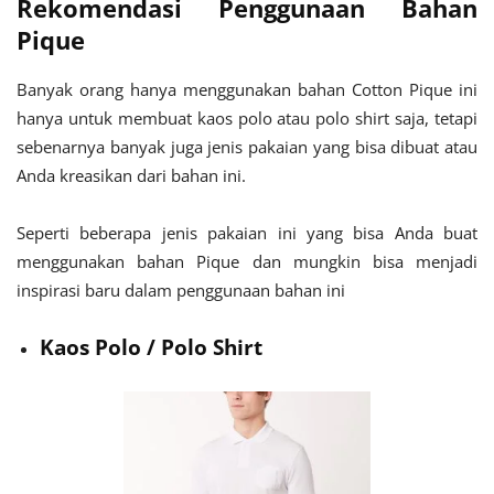
Rekomendasi Penggunaan Bahan
Pique
Banyak orang hanya menggunakan bahan Cotton Pique ini
hanya untuk membuat kaos polo atau polo shirt saja, tetapi
sebenarnya banyak juga jenis pakaian yang bisa dibuat atau
Anda kreasikan dari bahan ini.
Seperti beberapa jenis pakaian ini yang bisa Anda buat
menggunakan bahan Pique dan mungkin bisa menjadi
inspirasi baru dalam penggunaan bahan ini
Kaos Polo / Polo Shirt