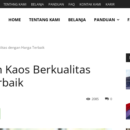
TENTANG KAMI
BELANJA
PANDUAN
FAQ
KONTAK KAMI
KARIR
HOME
TENTANG KAMI
BELANJA
PANDUAN
alitas dengan Harga Terbaik
n Kaos Berkualitas
rbaik
2085
0