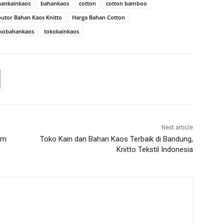
hankainkaos
bahankaos
cotton
cotton bamboo
butor Bahan Kaos Knitto
Harga Bahan Cotton
kobahankaos
tokokainkaos
Next article
um
Toko Kain dan Bahan Kaos Terbaik di Bandung,
Knitto Tekstil Indonesia