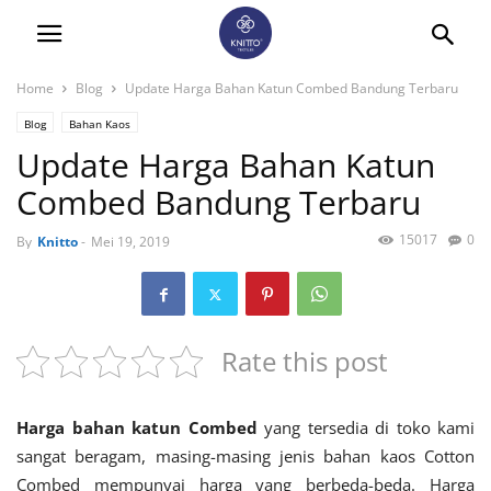
Home
Blog
Update Harga Bahan Katun Combed Bandung Terbaru
Blog
Bahan Kaos
Update Harga Bahan Katun
Combed Bandung Terbaru
15017
0
By
Knitto
-
Mei 19, 2019
Rate this post
Harga bahan katun Combed
yang tersedia di toko kami
sangat beragam, masing-masing jenis bahan kaos Cotton
Combed mempunyai harga yang berbeda-beda. Harga