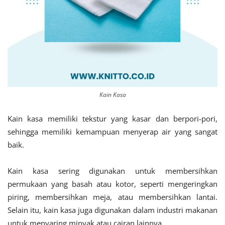
Kain Kasa
Kain kasa memiliki tekstur yang kasar dan berpori-pori,
sehingga memiliki kemampuan menyerap air yang sangat
baik.
Kain kasa sering digunakan untuk membersihkan
permukaan yang basah atau kotor, seperti mengeringkan
piring, membersihkan meja, atau membersihkan lantai.
Selain itu, kain kasa juga digunakan dalam industri makanan
untuk menyaring minyak atau cairan lainnya.