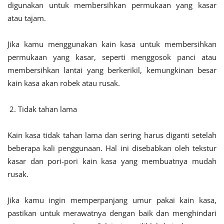
digunakan untuk membersihkan permukaan yang kasar
atau tajam.
Jika kamu menggunakan kain kasa untuk membersihkan
permukaan yang kasar, seperti menggosok panci atau
membersihkan lantai yang berkerikil, kemungkinan besar
kain kasa akan robek atau rusak.
Tidak tahan lama
Kain kasa tidak tahan lama dan sering harus diganti setelah
beberapa kali penggunaan. Hal ini disebabkan oleh tekstur
kasar dan pori-pori kain kasa yang membuatnya mudah
rusak.
Jika kamu ingin memperpanjang umur pakai kain kasa,
pastikan untuk merawatnya dengan baik dan menghindari