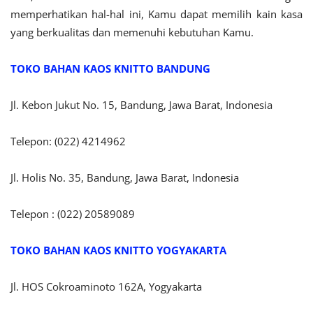
memperhatikan hal-hal ini, Kamu dapat memilih kain kasa
yang berkualitas dan memenuhi kebutuhan Kamu.
TOKO BAHAN KAOS KNITTO BANDUNG
Jl. Kebon Jukut No. 15, Bandung, Jawa Barat, Indonesia
Telepon: (022) 4214962
Jl. Holis No. 35, Bandung, Jawa Barat, Indonesia
Telepon : (022) 20589089
TOKO BAHAN KAOS KNITTO
YOGYAKARTA
Jl. HOS Cokroaminoto 162A, Yogyakarta