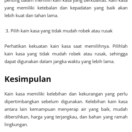
penting dalam memilih kain kasa yang berkualitas. Kain kasa
yang memiliki ketebalan dan kepadatan yang baik akan
lebih kuat dan tahan lama.
Pilih kain kasa yang tidak mudah robek atau rusak
Perhatikan kekuatan kain kasa saat memilihnya. Pilihlah
kain kasa yang tidak mudah robek atau rusak, sehingga
dapat digunakan dalam jangka waktu yang lebih lama.
Kesimpulan
Kain kasa memiliki kelebihan dan kekurangan yang perlu
dipertimbangkan sebelum digunakan. Kelebihan kain kasa
antara lain kemampuan menyerap air yang baik, mudah
dibersihkan, harga yang terjangkau, dan bahan yang ramah
lingkungan.