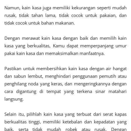
Namun, kain kasa juga memiliki kekurangan seperti mudah
rusak, tidak tahan lama, tidak cocok untuk pakaian, dan
tidak cocok untuk bahan makanan.
Dengan merawat kain kasa dengan baik dan memilih kain
kasa yang berkualitas, Kamu dapat memperpanjang umur
pakai kain kasa dan memaksimalkan manfaatnya.
Pastikan untuk membersihkan kain kasa dengan air hangat
dan sabun lembut, menghindari penggunaan pemutih atau
penghilang noda yang keras, dan mengeringkannya dengan
cara digantung di tempat yang terkena sinar matahari
langsung.
Selain itu, pilihlah kain kasa yang terbuat dari serat kapas
berkualitas tinggi, memiliki ketebalan dan kepadatan yang
baik, serta tidak mudah robek atau rusak. Dengan