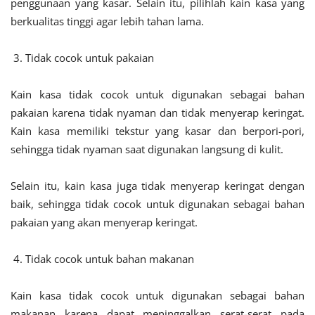
penggunaan yang kasar. Selain itu, pilihlah kain kasa yang
berkualitas tinggi agar lebih tahan lama.
Tidak cocok untuk pakaian
Kain kasa tidak cocok untuk digunakan sebagai bahan
pakaian karena tidak nyaman dan tidak menyerap keringat.
Kain kasa memiliki tekstur yang kasar dan berpori-pori,
sehingga tidak nyaman saat digunakan langsung di kulit.
Selain itu, kain kasa juga tidak menyerap keringat dengan
baik, sehingga tidak cocok untuk digunakan sebagai bahan
pakaian yang akan menyerap keringat.
Tidak cocok untuk bahan makanan
Kain kasa tidak cocok untuk digunakan sebagai bahan
makanan karena dapat meninggalkan serat-serat pada