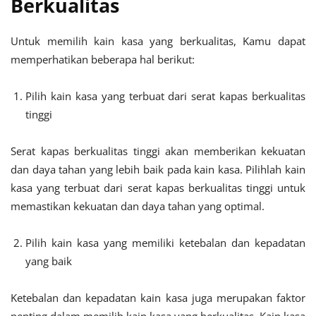
Berkualitas
Untuk memilih kain kasa yang berkualitas, Kamu dapat
memperhatikan beberapa hal berikut:
Pilih kain kasa yang terbuat dari serat kapas berkualitas
tinggi
Serat kapas berkualitas tinggi akan memberikan kekuatan
dan daya tahan yang lebih baik pada kain kasa. Pilihlah kain
kasa yang terbuat dari serat kapas berkualitas tinggi untuk
memastikan kekuatan dan daya tahan yang optimal.
Pilih kain kasa yang memiliki ketebalan dan kepadatan
yang baik
Ketebalan dan kepadatan kain kasa juga merupakan faktor