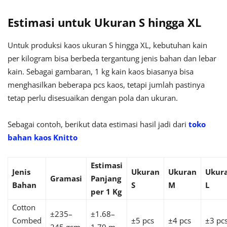
Estimasi untuk Ukuran S hingga XL
Untuk produksi kaos ukuran S hingga XL, kebutuhan kain
per kilogram bisa berbeda tergantung jenis bahan dan lebar
kain. Sebagai gambaran, 1 kg kain kaos biasanya bisa
menghasilkan beberapa pcs kaos, tetapi jumlah pastinya
tetap perlu disesuaikan dengan pola dan ukuran.
Sebagai contoh, berikut data estimasi hasil jadi dari
toko
bahan kaos Knitto
Estimasi
Jenis
Ukuran
Ukuran
Ukur
Gramasi
Panjang
Bahan
S
M
L
per 1 Kg
Cotton
±235–
±1.68–
Combed
±5 pcs
±4 pcs
±3 pc