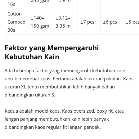
245 gsm
1.79 m
16s
Cotton
±140–
±3.12–
Combed
±7 pcs
±6 pcs
±5 pc
150 gsm
3.35 m
30s
Faktor yang Mempengaruhi
Kebutuhan Kain
Ada beberapa faktor yang memengaruhi kebutuhan kain
untuk membuat kaos. Pertama adalah ukuran pakaian. Kaos
ukuran XL tentu membutuhkan lebih banyak bahan
dibandingkan ukuran S.
Kedua adalah model kaos. Kaos oversized, boxy fit, atau
lengan panjang membutuhkan kain lebih banyak
dibandingkan kaos regular fit lengan pendek.