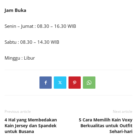
Jam Buka
Senin – Jumat : 08.30 – 16.30 WIB
Sabtu : 08.30 – 14.30 WIB
Minggu : Libur
Previous article
Next article
4 Hal yang Membedakan
5 Cara Memilih Kain Voxy
Kain Jersey dan Spandek
Berkualitas untuk Outfit
untuk Busana
Sehari-hari