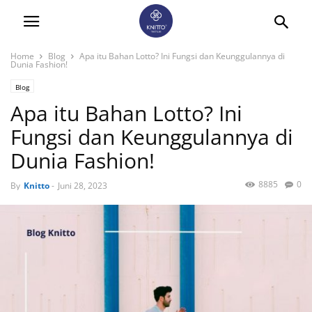
Home
Blog
Apa itu Bahan Lotto? Ini Fungsi dan Keunggulannya di
Dunia Fashion!
Blog
Apa itu Bahan Lotto? Ini
Fungsi dan Keunggulannya di
Dunia Fashion!
8885
0
By
Knitto
-
Juni 28, 2023