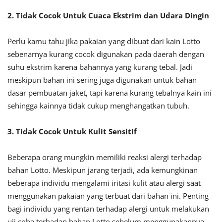
2. Tidak Cocok Untuk Cuaca Ekstrim dan Udara Dingin
Perlu kamu tahu jika pakaian yang dibuat dari kain Lotto
sebenarnya kurang cocok digunakan pada daerah dengan
suhu ekstrim karena bahannya yang kurang tebal. Jadi
meskipun bahan ini sering juga digunakan untuk bahan
dasar pembuatan jaket, tapi karena kurang tebalnya kain ini
sehingga kainnya tidak cukup menghangatkan tubuh.
3. Tidak Cocok Untuk Kulit Sensitif
Beberapa orang mungkin memiliki reaksi alergi terhadap
bahan Lotto. Meskipun jarang terjadi, ada kemungkinan
beberapa individu mengalami iritasi kulit atau alergi saat
menggunakan pakaian yang terbuat dari bahan ini. Penting
bagi individu yang rentan terhadap alergi untuk melakukan
uji coba terhadap bahan Lotto sebelum menggunakannya