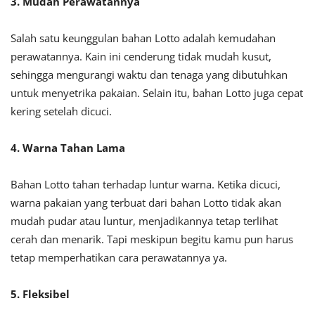
3. Mudah Perawatannya
Salah satu keunggulan bahan Lotto adalah kemudahan
perawatannya. Kain ini cenderung tidak mudah kusut,
sehingga mengurangi waktu dan tenaga yang dibutuhkan
untuk menyetrika pakaian. Selain itu, bahan Lotto juga cepat
kering setelah dicuci.
4. Warna Tahan Lama
Bahan Lotto tahan terhadap luntur warna. Ketika dicuci,
warna pakaian yang terbuat dari bahan Lotto tidak akan
mudah pudar atau luntur, menjadikannya tetap terlihat
cerah dan menarik. Tapi meskipun begitu kamu pun harus
tetap memperhatikan cara perawatannya ya.
5. Fleksibel