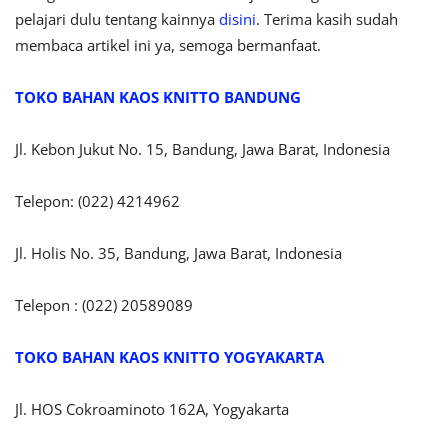
pelajari dulu tentang kainnya
disini
. Terima kasih sudah
membaca artikel ini ya, semoga bermanfaat.
TOKO BAHAN KAOS KNITTO BANDUNG
Jl. Kebon Jukut No. 15, Bandung, Jawa Barat, Indonesia
Telepon: (022) 4214962
Jl. Holis No. 35, Bandung, Jawa Barat, Indonesia
Telepon : (022) 20589089
TOKO BAHAN KAOS KNITTO
YOGYAKARTA
Jl. HOS Cokroaminoto 162A, Yogyakarta