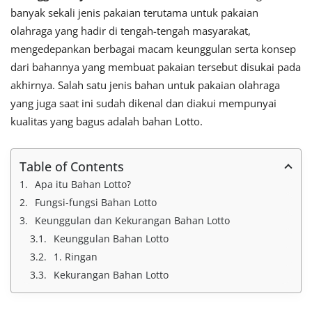
banyak sekali jenis pakaian terutama untuk pakaian
olahraga yang hadir di tengah-tengah masyarakat,
mengedepankan berbagai macam keunggulan serta konsep
dari bahannya yang membuat pakaian tersebut disukai pada
akhirnya. Salah satu jenis bahan untuk pakaian olahraga
yang juga saat ini sudah dikenal dan diakui mempunyai
kualitas yang bagus adalah bahan Lotto.
Table of Contents
Apa itu Bahan Lotto?
Fungsi-fungsi Bahan Lotto
Keunggulan dan Kekurangan Bahan Lotto
Keunggulan Bahan Lotto
1. Ringan
Kekurangan Bahan Lotto