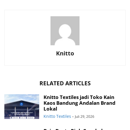
Knitto
RELATED ARTICLES
Knitto Textiles jadi Toko Kain
Kaos Bandung Andalan Brand
Lokal
Knitto Textiles
-
Juli 29, 2026