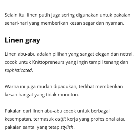
Selain itu, linen putih juga sering digunakan untuk pakaian
sehari-hari yang memberikan kesan segar dan nyaman.
Linen gray
Linen abu-abu adalah pilihan yang sangat elegan dan netral,
cocok untuk Knittopreneurs yang ingin tampil tenang dan
sophisticated
.
Warna ini juga mudah dipadukan, terlihat memberikan
kesan hangat yang tidak monoton.
Pakaian dari linen abu-abu cocok untuk berbagai
kesempatan, termasuk
outfit
kerja yang profesional atau
pakaian santai yang tetap
stylish
.