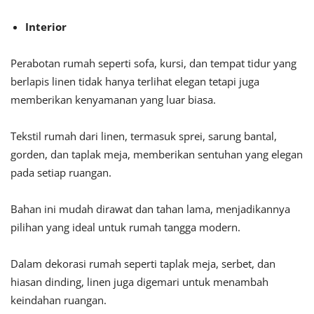
Interior
Perabotan rumah seperti sofa, kursi, dan tempat tidur yang
berlapis linen tidak hanya terlihat elegan tetapi juga
memberikan kenyamanan yang luar biasa.
Tekstil rumah dari linen, termasuk sprei, sarung bantal,
gorden, dan taplak meja, memberikan sentuhan yang elegan
pada setiap ruangan.
Bahan ini mudah dirawat dan tahan lama, menjadikannya
pilihan yang ideal untuk rumah tangga modern.
Dalam dekorasi rumah seperti taplak meja, serbet, dan
hiasan dinding, linen juga digemari untuk menambah
keindahan ruangan.