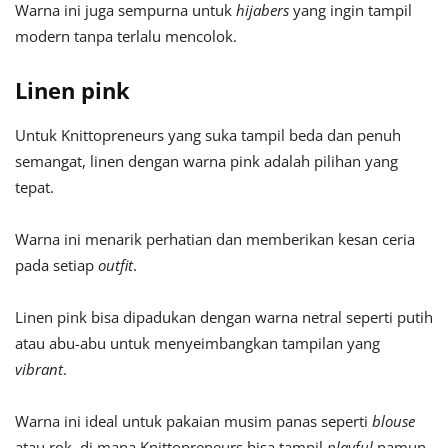
Warna ini juga sempurna untuk
hijabers
yang ingin tampil
modern tanpa terlalu mencolok.
Linen pink
Untuk Knittopreneurs yang suka tampil beda dan penuh
semangat, linen dengan warna pink adalah pilihan yang
tepat.
Warna ini menarik perhatian dan memberikan kesan ceria
pada setiap
outfit
.
Linen pink bisa dipadukan dengan warna netral seperti putih
atau abu-abu untuk menyeimbangkan tampilan yang
vibrant
.
Warna ini ideal untuk pakaian musim panas seperti
blouse
atau rok, di mana Knittopreneurs bisa tampil
playful
namun