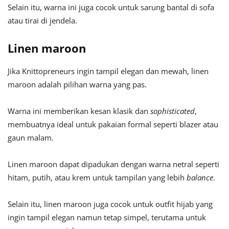
Selain itu, warna ini juga cocok untuk sarung bantal di sofa
atau tirai di jendela.
Linen maroon
Jika Knittopreneurs ingin tampil elegan dan mewah, linen
maroon adalah pilihan warna yang pas.
Warna ini memberikan kesan klasik dan
sophisticated
,
membuatnya ideal untuk pakaian formal seperti blazer atau
gaun malam.
Linen maroon dapat dipadukan dengan warna netral seperti
hitam, putih, atau krem untuk tampilan yang lebih
balance
.
Selain itu, linen maroon juga cocok untuk outfit hijab yang
ingin tampil elegan namun tetap simpel, terutama untuk