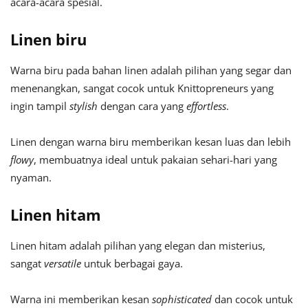
acara-acara spesial.
Linen biru
Warna biru pada bahan linen adalah pilihan yang segar dan
menenangkan, sangat cocok untuk Knittopreneurs yang
ingin tampil
stylish
dengan cara yang
effortless
.
Linen dengan warna biru memberikan kesan luas dan lebih
flowy
, membuatnya ideal untuk pakaian sehari-hari yang
nyaman.
Linen hitam
Linen hitam adalah pilihan yang elegan dan misterius,
sangat
versatile
untuk berbagai gaya.
Warna ini memberikan kesan
sophisticated
dan cocok untuk