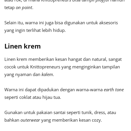
tetap
on point
.
Selain itu, warna ini juga bisa digunakan untuk aksesoris
yang ingin terlihat lebih hidup.
Linen krem
Linen krem memberikan kesan hangat dan natural, sangat
cocok untuk Knittopreneurs yang menginginkan tampilan
yang nyaman dan
kalem
.
Warna ini dapat dipadukan dengan warna-warna
earth tone
seperti coklat atau hijau tua.
Gunakan untuk pakaian santai seperti tunik, dress, atau
bahkan
outerwear
yang memberikan kesan cozy.