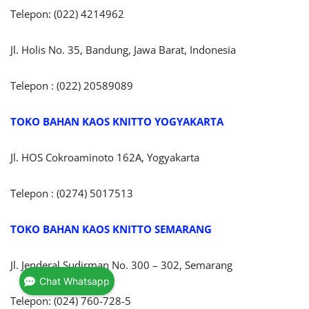
Telepon: (022) 4214962
Jl. Holis No. 35, Bandung, Jawa Barat, Indonesia
Telepon : (022) 20589089
TOKO BAHAN KAOS KNITTO
YOGYAKARTA
Jl. HOS Cokroaminoto 162A, Yogyakarta
Telepon : (0274) 5017513
TOKO BAHAN KAOS KNITTO SEMARANG
Jl. Jenderal Sudirman No. 300 – 302, Semarang
Chat Whatsapp
Telepon: (024) 760-728-5