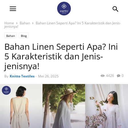
Home
Bahan
Bahan Linen Seperti Apa? Ini 5 Karakteristik dan Jenis-
jenisnya!
Bahan
Blog
Bahan Linen Seperti Apa? Ini
5 Karakteristik dan Jenis-
jenisnya!
4426
0
By
Knitto Textiles
-
Mei 26, 2025