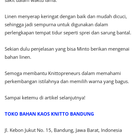
Linen menyerap keringat dengan baik dan mudah dicuci,
sehingga jadi sempurna untuk digunakan dalam
perlengkapan tempat tidur seperti sprei dan sarung bantal.
Sekian dulu penjelasan yang bisa Minto berikan mengenai
bahan linen.
Semoga membantu Knittopreneurs dalam memahami
perkembangan istilahnya dan memilih warna yang bagus.
Sampai ketemu di artikel selanjutnya!
TOKO BAHAN KAOS KNITTO BANDUNG
Jl. Kebon Jukut No. 15, Bandung, Jawa Barat, Indonesia