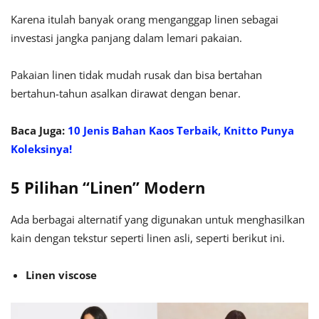
Karena itulah banyak orang menganggap linen sebagai
investasi jangka panjang dalam lemari pakaian.
Pakaian linen tidak mudah rusak dan bisa bertahan
bertahun-tahun asalkan dirawat dengan benar.
Baca Juga:
10 Jenis Bahan Kaos Terbaik, Knitto Punya
Koleksinya!
5 Pilihan “Linen” Modern
Ada berbagai alternatif yang digunakan untuk menghasilkan
kain dengan tekstur seperti linen asli, seperti berikut ini.
Linen viscose