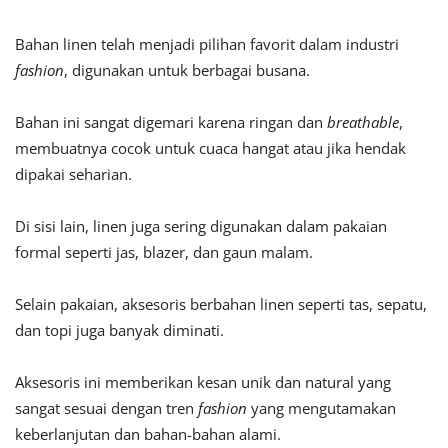
Bahan linen telah menjadi pilihan favorit dalam industri
fashion
, digunakan untuk berbagai busana.
Bahan ini sangat digemari karena ringan dan
breathable
,
membuatnya cocok untuk cuaca hangat atau jika hendak
dipakai seharian.
Di sisi lain, linen juga sering digunakan dalam pakaian
formal seperti jas, blazer, dan gaun malam.
Selain pakaian, aksesoris berbahan linen seperti tas, sepatu,
dan topi juga banyak diminati.
Aksesoris ini memberikan kesan unik dan natural yang
sangat sesuai dengan tren
fashion
yang mengutamakan
keberlanjutan dan bahan-bahan alami.