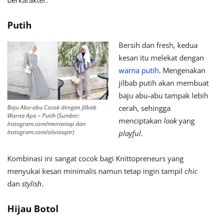
berkarakter.
Putih
Bersih dan fresh, kedua
kesan itu melekat dengan
warna putih
. Mengenakan
jilbab putih akan membuat
baju abu-abu tampak lebih
Baju Abu-abu Cocok dengan Jilbab
cerah, sehingga
Warna Apa – Putih (Sumber:
menciptakan
look
yang
Instagram.com/meiraniap dan
Instagram.com/oliviaaptr)
playful
.
Kombinasi ini sangat cocok bagi Knittopreneurs yang
menyukai kesan minimalis namun tetap ingin tampil
chic
dan
stylish
.
Hijau Botol