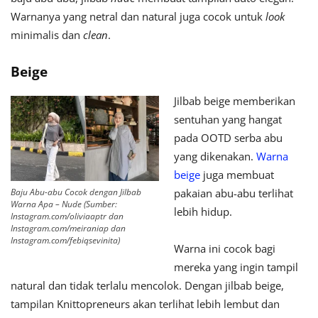
Warnanya yang netral dan natural juga cocok untuk
look
minimalis dan
clean
.
Beige
Jilbab beige memberikan
sentuhan yang hangat
pada OOTD serba abu
yang dikenakan.
Warna
beige
juga membuat
Baju Abu-abu Cocok dengan Jilbab
pakaian abu-abu terlihat
Warna Apa – Nude (Sumber:
lebih hidup.
Instagram.com/oliviaaptr dan
Instagram.com/meiraniap dan
Instagram.com/febiqsevinita)
Warna ini cocok bagi
mereka yang ingin tampil
natural dan tidak terlalu mencolok. Dengan jilbab beige,
tampilan Knittopreneurs akan terlihat lebih lembut dan