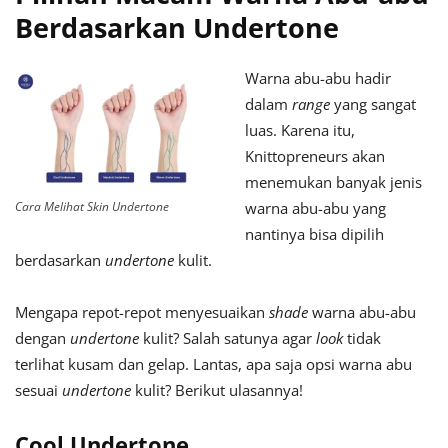
Berdasarkan Undertone
Warna abu-abu hadir
dalam
range
yang sangat
luas. Karena itu,
Knittopreneurs akan
menemukan banyak jenis
Cara Melihat Skin Undertone
warna abu-abu yang
nantinya bisa dipilih
berdasarkan
undertone
kulit.
Mengapa repot-repot menyesuaikan
shade
warna abu-abu
dengan
undertone
kulit? Salah satunya agar
look
tidak
terlihat kusam dan gelap. Lantas, apa saja opsi warna abu
sesuai
undertone
kulit? Berikut ulasannya!
Cool Undertone