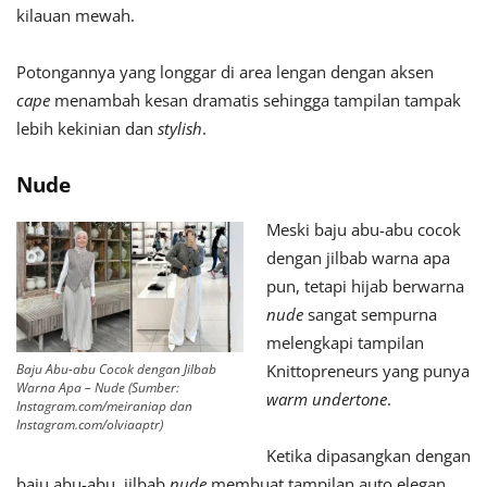
kilauan mewah.
Potongannya yang longgar di area lengan dengan aksen
cape
menambah kesan dramatis sehingga tampilan tampak
lebih kekinian dan
stylish
.
Nude
Meski baju abu-abu cocok
dengan jilbab warna apa
pun, tetapi hijab berwarna
nude
sangat sempurna
melengkapi tampilan
Baju Abu-abu Cocok dengan Jilbab
Knittopreneurs yang punya
Warna Apa – Nude (Sumber:
warm undertone
.
Instagram.com/meiraniap dan
Instagram.com/olviaaptr)
Ketika dipasangkan dengan
baju abu-abu, jilbab
nude
membuat tampilan auto elegan.