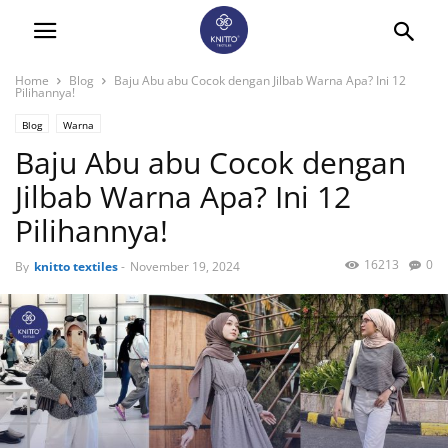
Home
Blog
Baju Abu abu Cocok dengan Jilbab Warna Apa? Ini 12
Pilihannya!
Blog
Warna
Baju Abu abu Cocok dengan
Jilbab Warna Apa? Ini 12
Pilihannya!
16213
0
By
knitto textiles
-
November 19, 2024