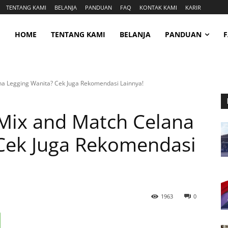
TENTANG KAMI
BELANJA
PANDUAN
FAQ
KONTAK KAMI
KARIR
HOME
TENTANG KAMI
BELANJA
PANDUAN
a Legging Wanita? Cek Juga Rekomendasi Lainnya!
Mix and Match Celana
Cek Juga Rekomendasi
1963
0