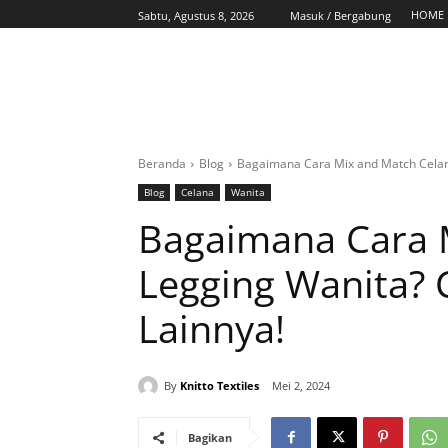
HOME
Sabtu, Agustus 8, 2026
Masuk / Bergabung
Beranda
Blog
Bagaimana Cara Mix and Match Celan
Blog
Celana
Wanita
Bagaimana Cara 
Legging Wanita? 
Lainnya!
By
Knitto Textiles
Mei 2, 2024
Bagikan