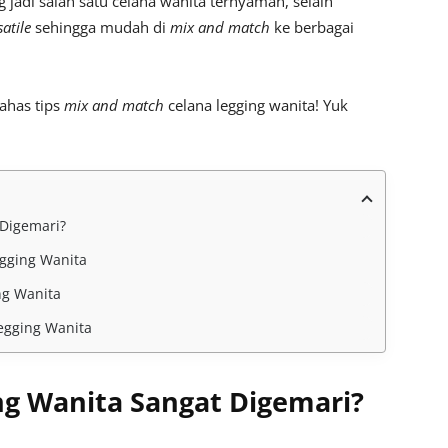
 jadi salah satu celana wanita ternyaman, selain
satile
sehingga mudah di
mix and match
ke berbagai
bahas tips
mix and match
celana legging wanita! Yuk
Digemari?
gging Wanita
ng Wanita
egging Wanita
g Wanita Sangat Digemari?